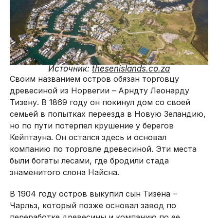
Источник:
thesenislands.co.za
Своим названием остров обязан торговцу
древесиной из Норвегии – Арндту Леонарду
Тизену. В 1869 году он покинул дом со своей
семьей в попытках переезда в Новую Зеландию,
но по пути потерпел крушение у берегов
Кейптауна. Он остался здесь и основал
компанию по торговле древесиной. Эти места
были богаты лесами, где бродили стада
знаменитого слона Найсна.
В 1904 году остров выкупил сын Тизена –
Чарльз, который позже основал завод по
переработке древесины и компанию по ее