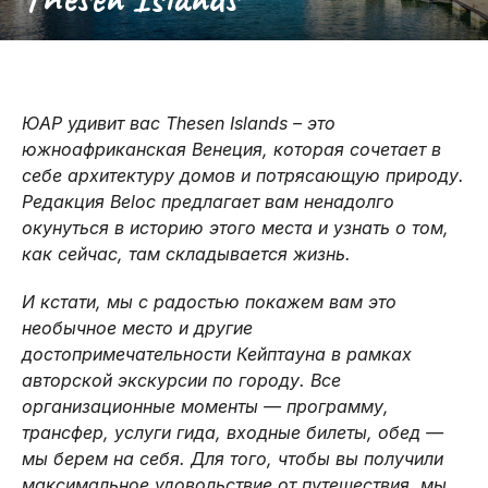
ОКЕАН С
ВОЗДУШНОМ
МОРСКИМИ
АКУЛАМИ
ШАРЕ
КОТИКАМИ
ЮАР удивит вас Thesen Islands – это
южноафриканская Венеция, которая сочетает в
себе архитектуру домов и потрясающую природу.
Редакция Beloc предлагает вам ненадолго
окунуться в историю этого места и узнать о том,
как сейчас, там складывается жизнь.
И кстати, мы с радостью покажем вам это
необычное место и другие
достопримечательности Кейптауна в рамках
авторской экскурсии по городу. Все
организационные моменты — программу,
трансфер, услуги гида, входные билеты, обед —
мы берем на себя. Для того, чтобы вы получили
максимальное удовольствие от путешествия, мы