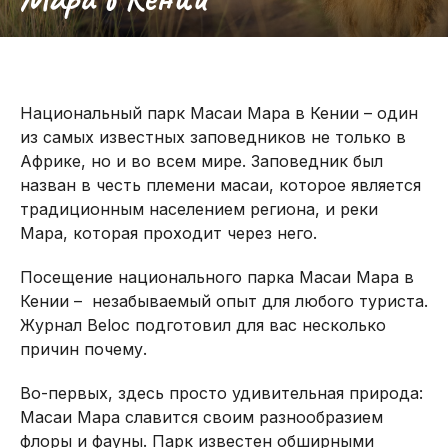
ОКЕАН С
ВОЗДУШНОМ
МОРСКИМИ
АКУЛАМИ
ШАРЕ
КОТИКАМИ
Национальный парк Масаи Мара в Кении – один
из самых известных заповедников не только в
Африке, но и во всем мире. Заповедник был
назван в честь племени масаи, которое является
традиционным населением региона, и реки
Мара, которая проходит через него.
Посещение национального парка Масаи Мара в
Кении – незабываемый опыт для любого туриста.
Журнал Beloc подготовил для вас несколько
причин почему.
Во-первых, здесь просто удивительная природа:
Масаи Мара славится своим разнообразием
флоры и фауны. Парк известен обширными