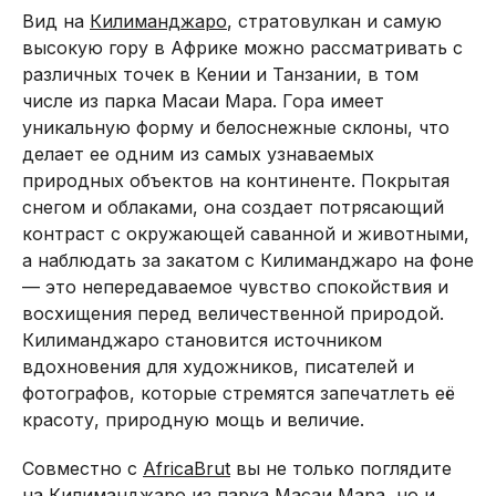
Вид на
Килиманджаро
, стратовулкан и самую
высокую гору в Африке можно рассматривать с
различных точек в Кении и Танзании, в том
числе из парка Масаи Мара. Гора имеет
уникальную форму и белоснежные склоны, что
делает ее одним из самых узнаваемых
природных объектов на континенте. Покрытая
снегом и облаками, она создает потрясающий
контраст с окружающей саванной и животными,
а наблюдать за закатом с Килиманджаро на фоне
— это непередаваемое чувство спокойствия и
восхищения перед величественной природой.
Килиманджаро становится источником
вдохновения для художников, писателей и
фотографов, которые стремятся запечатлеть её
красоту, природную мощь и величие.
Совместно с
AfricaBrut
вы не только поглядите
на Килиманджаро из парка Масаи Мара, но и